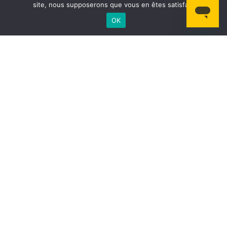
site, nous supposerons que vous en êtes satisfait.
OK
Une récompense pour
vos sièges libres !
Les conducteurs sont
indemnisés
au titre de
partage
des frais
lorsqu’ils prennent des passagers, mais ils
sont en plus récompensés pour la mise à disposition
de leurs
sièges libres
aux passagers qui pourraient en
avoir besoin. Le montant de cette récompense est fixé
à
1 € par trajet
, dans la limite de 2 trajets par jour pour
un même conducteur. Cela permet à Covoit’ici de
stimuler l’engagement des conducteurs, et d’encourager