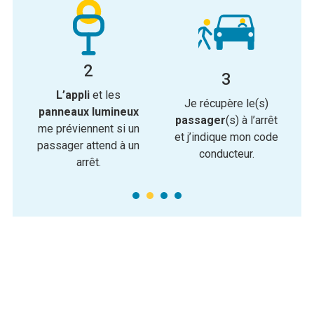
2
3
2
3
L’appli
et les
Un conducteur s’arrête.
Faites votre demande
Je récupère le(s)
t
t
panneaux lumineux
Il vous donne son
de
trajet
par
l’appli
,
passager
(s) à l’arrêt
me préviennent si un
code conducteur, à
par
SMS
ou par
et j’indique mon code
passager attend à un
rentrer dans
téléphone
.
conducteur.
arrêt.
l’application.
1
1
2
2
3
3
4