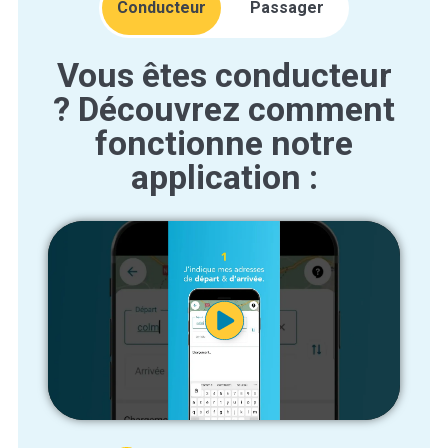
Conducteur
Passager
Vous êtes conducteur
Vous êtes passager ?
? Découvrez comment
Découvrez comment
fonctionne notre
fonctionne notre
application :
application :