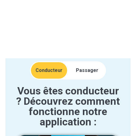
Conducteur
Passager
Vous êtes conducteur
Vous êtes passager ?
? Découvrez comment
Découvrez comment
fonctionne notre
fonctionne notre
application :
application :