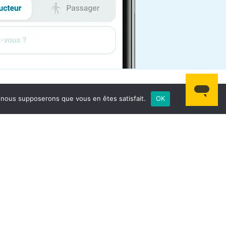
e, nous supposerons que vous en êtes satisfait.
OK
s
Contact
tés durables
3 rue Maya Angelou, 44200
Nantes
ct
Email: support@covoitici.fr
Téléphone: 01.79.73.89.73
Horaire: Lundi au vendredi de
6h à 21h et le week-end de
9h à 20h.