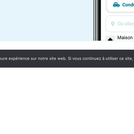
eure expérience sur notre site web. Si vous continuez à utiliser ce sit
Autres lignes en France
En savoir plu
En Covoit' Lignes
Forfait mobili
Rhone
Aide et conta
M covoit’ Lignes+
FAQ
Isère
Presse
Star’t
CGV - CGU
Ille-et-Vilaine
Cookies
HéLéman
Haute-Savoie
Covid