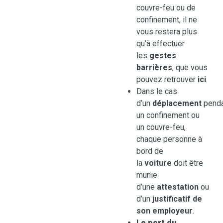
couvre-feu ou de
confinement, il ne
vous restera plus
qu’à effectuer
les
gestes
barrières
, que vous
pouvez retrouver
ici
.
Dans le cas
d’un
déplacement
penda
un confinement ou
un couvre-feu,
chaque personne à
bord de
la
voiture
doit être
munie
d’une
attestation
ou
d’un
justificatif de
son employeur
.
Le
port du