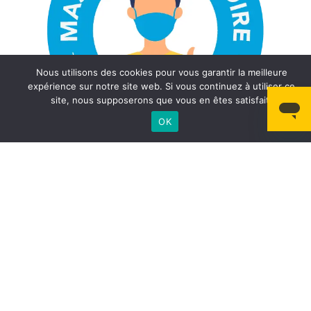
Nous utilisons des cookies pour vous garantir la meilleure
expérience sur notre site web. Si vous continuez à utiliser ce
site, nous supposerons que vous en êtes satisfait.
OK
Réservez votre kit de
prévention
Destiné à garantir des trajets sans souci au quotidien,
ce kit contient :
•
Deux masques
réutilisables en tissu, issus du
projet
Résilience
.
•
Un spray désinfectant
pour la voiture.