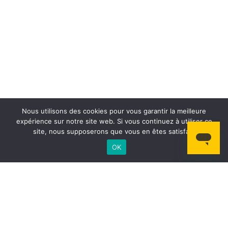
Nous utilisons des cookies pour vous garantir la meilleure
expérience sur notre site web. Si vous continuez à utiliser ce
site, nous supposerons que vous en êtes satisfait.
OK
Une récompense pour
vos sièges libres !
Les conducteurs sont
indemnisés
au titre de
partage