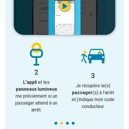
2
3
2
3
L’appli
et les
Un conducteur s’arrête.
Faites votre demande
Je récupère le(s)
t
t
panneaux lumineux
Il vous donne son
de
trajet
par
l’appli
,
passager
(s) à l’arrêt
me préviennent si un
code conducteur, à
par
SMS
ou par
et j’indique mon code
passager attend à un
rentrer dans
téléphone
.
conducteur.
arrêt.
l’application.
1
1
2
2
3
3
4