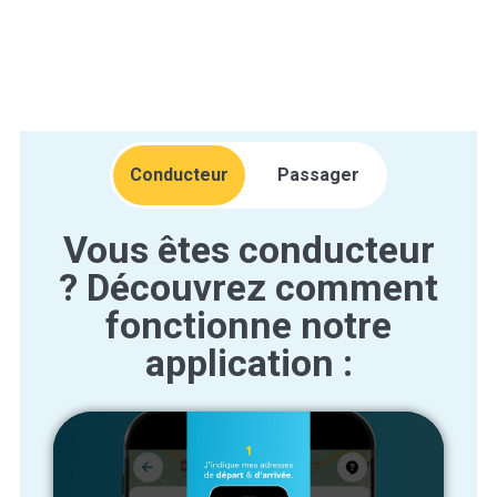
Conducteur
Passager
Vous êtes conducteur
Vous êtes passager ?
? Découvrez comment
Découvrez comment
fonctionne notre
fonctionne notre
application :
application :