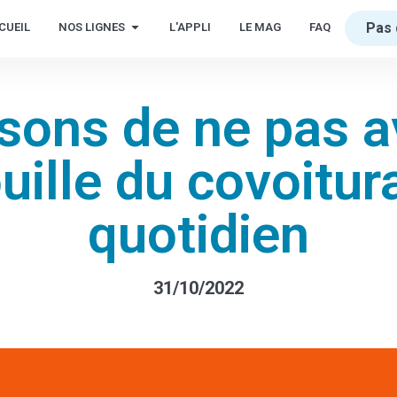
Pas 
CUEIL
NOS LIGNES
L'APPLI
LE MAG
FAQ
isons de ne pas av
ouille du covoitu
quotidien
31/10/2022