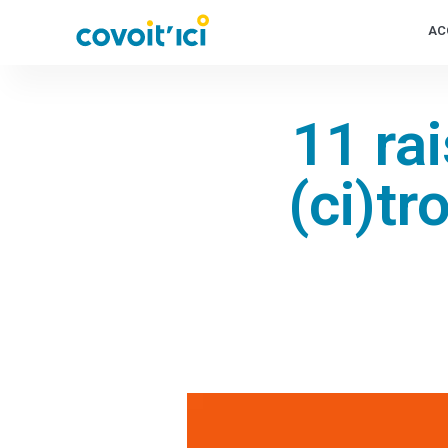
AC
11 ra
(ci)tr