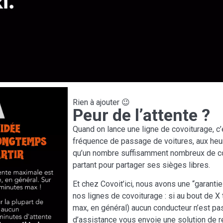
Rien à ajouter 😉
Peur de l’attente ?
Quand on lance une ligne de covoiturage, c’
fréquence de passage de voitures, aux heur
qu’un nombre suffisamment nombreux de c
partant pour partager ses sièges libres.
Et chez Covoit’ici, nous avons une “garantie
nos lignes de covoiturage : si au bout de X
max, en général) aucun conducteur n’est pa
d’assistance vous envoie une solution de 