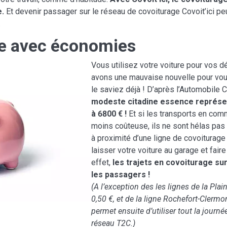
e.
Et devenir passager sur le réseau de covoiturage Covoit’ici p
.
me avec économies
Vous utilisez votre voiture pour vos 
avons une mauvaise nouvelle pour vous
le saviez déjà ! D’après l’Automobile 
modeste citadine essence représen
à 6800 €
!
Et si les transports en com
moins coûteuse, ils ne sont hélas pas
à proximité d’une ligne de covoiturage 
laisser votre voiture au garage et fai
effet,
les trajets en covoiturage sur
les passagers !
(A l’exception des les lignes de la Plain
0,50 €, et de la ligne Rochefort-Clermon
permet ensuite d’utiliser tout la jour
réseau T2C.)