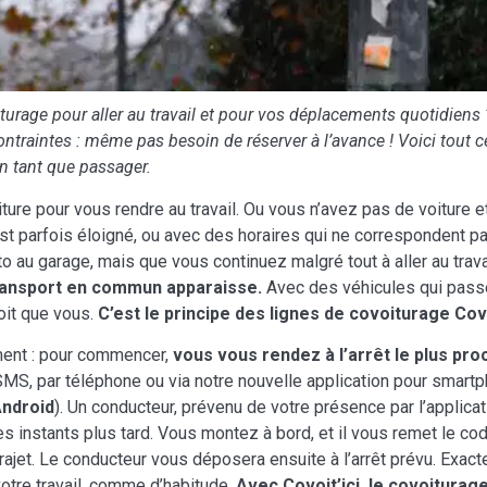
turage pour aller au travail et pour vos déplacements quotidiens ?
 contraintes : même pas besoin de réserver à l’avance ! Voici tout c
en tant que passager.
ture pour vous rendre au travail. Ou vous n’avez pas de voiture
est parfois éloigné, ou avec des horaires qui ne correspondent p
 au garage, mais que vous continuez malgré tout à aller au trava
transport en commun apparaisse.
Avec des véhicules qui pass
it que vous.
C’est le principe des lignes de covoiturage Covoi
ent : pour commencer,
vous vous rendez à l’arrêt le plus pro
r SMS, par téléphone ou via notre nouvelle application pour smar
Android
). Un conducteur, prévenu de votre présence par l’applicat
es instants plus tard. Vous montez à bord, et il vous remet le code 
rajet. Le conducteur vous déposera ensuite à l’arrêt prévu. Exact
votre travail, comme d’habitude.
Avec Covoit’ici, le covoiturage