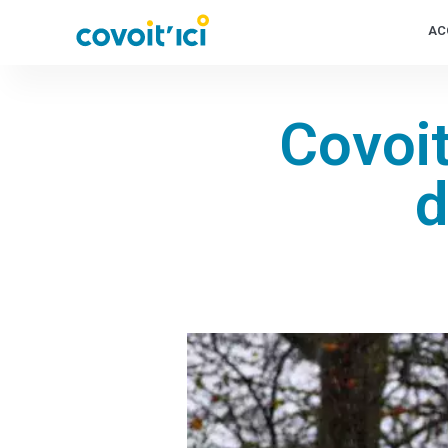
AC
Covoit
d