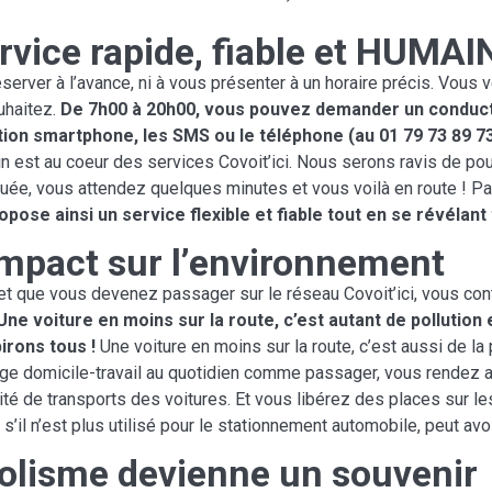
ervice rapide, fiable et HUMAI
éserver à l’avance, ni à vous présenter à un horaire précis. Vous 
uhaitez.
De 7h00 à 20h00, vous pouvez demander un conducte
cation smartphone, les SMS ou le téléphone (au 01 79 73 89 73
in est au coeur des services Covoit’ici. Nous serons ravis de po
uée, vous attendez quelques minutes et vous voilà en route ! Pa
opose ainsi un service flexible et fiable tout en se révélant 
impact sur l’environnement
e et que vous devenez passager sur le réseau Covoit’ici, vous cont
Une voiture en moins sur la route, c’est autant de pollution
irons tous !
Une voiture en moins sur la route, c’est aussi de la
ge domicile-travail au quotidien comme passager, vous rendez ains
ité de transports des voitures. Et vous libérez des places sur le
s’il n’est plus utilisé pour le stationnement automobile, peut avo
solisme devienne un souvenir