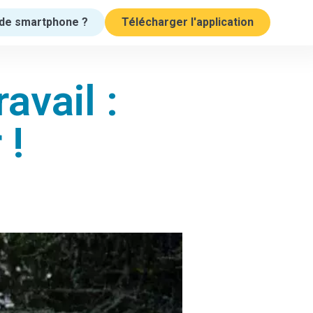
de smartphone ?
Télécharger l'application
avail :
 !