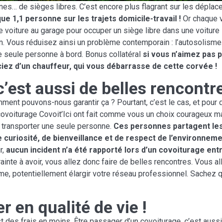
eines… de sièges libres. C’est encore plus flagrant sur les dépla
 1,1 personne sur les trajets domicile-travail !
Or chaque 
e voiture au garage pour occuper un siège libre dans une voiture s
n. Vous réduisez ainsi un problème contemporain : l’autosolisme.
e seule personne à bord. Bonus collatéral
si vous n’aimez pas 
iez d’un chauffeur, qui vous débarrasse de cette corvée !
c’est aussi de belles rencontr
omment pouvons-nous garantir ça ? Pourtant, c’est le cas, et pour d
ovoiturage Covoit’Ici ont fait comme vous un choix courageux mai
 transporter une seule personne.
Ces personnes partagent le
e curiosité, de bienveillance et de respect de l’environneme
r,
aucun incident n’a été rapporté lors d’un covoiturage en
inte à avoir, vous allez donc faire de belles rencontres. Vous al
e, potentiellement élargir votre réseau professionnel. Sachez qu
r en qualité de vie !
st des frais en moins. Être passager d’un covoiturage, c’est auss